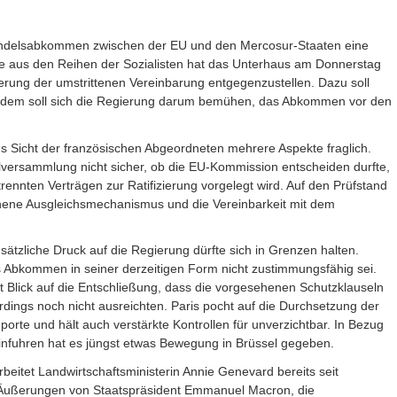
andelsabkommen zwischen der EU und den Mercosur-Staaten eine
me aus den Reihen der Sozialisten hat das Unterhaus am Donnerstag
zierung der umstrittenen Vereinbarung entgegenzustellen. Dazu soll
ßerdem soll sich die Regierung darum bemühen, das Abkommen vor den
s Sicht der französischen Abgeordneten mehrere Aspekte fraglich.
lversammlung nicht sicher, ob die EU-Kommission entscheiden durfte,
rennten Verträgen zur Ratifizierung vorgelegt wird. Auf den Prüfstand
ene Ausgleichsmechanismus und die Vereinbarkeit mit dem
usätzliche Druck auf die Regierung dürfte sich in Grenzen halten.
s Abkommen in seiner derzeitigen Form nicht zustimmungsfähig sei.
t Blick auf die Entschließung, dass die vorgesehenen Schutzklauseln
lerdings noch nicht ausreichten. Paris pocht auf die Durchsetzung der
orte und hält auch verstärkte Kontrollen für unverzichtbar. In Bezug
infuhren hat es jüngst etwas Bewegung in Brüssel gegeben.
rbeitet Landwirtschaftsministerin Annie Genevard bereits seit
Äußerungen von Staatspräsident Emmanuel Macron, die