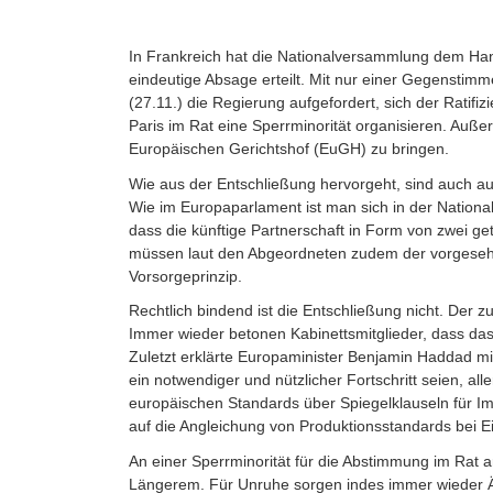
In Frankreich hat die Nationalversammlung dem H
eindeutige Absage erteilt. Mit nur einer Gegenstim
(27.11.) die Regierung aufgefordert, sich der Ratifi
Paris im Rat eine Sperrminorität organisieren. Au
Europäischen Gerichtshof (EuGH) zu bringen.
Wie aus der Entschließung hervorgeht, sind auch au
Wie im Europaparlament ist man sich in der Nationa
dass die künftige Partnerschaft in Form von zwei get
müssen laut den Abgeordneten zudem der vorgeseh
Vorsorgeprinzip.
Rechtlich bindend ist die Entschließung nicht. Der z
Immer wieder betonen Kabinettsmitglieder, dass da
Zuletzt erklärte Europaminister Benjamin Haddad mi
ein notwendiger und nützlicher Fortschritt seien, al
europäischen Standards über Spiegelklauseln für Imp
auf die Angleichung von Produktionsstandards bei E
An einer Sperrminorität für die Abstimmung im Rat a
Längerem. Für Unruhe sorgen indes immer wieder 