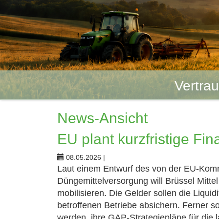
Vertra
News-Ansicht
EU plant kurzfristige Fin
08.05.2026
|
Laut einem Entwurf des von der EU-Komm
Düngemittelversorgung will Brüssel Mitt
mobilisieren. Die Gelder sollen die Liqui
betroffenen Betriebe absichern. Ferner s
werden, ihre GAP-Strategiepläne für die