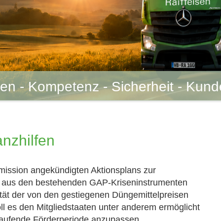
uen - Kompetenz - Sicherheit - Kun
anzhilfen
ission angekündigten Aktionsplans zur
el aus den bestehenden GAP-Kriseninstrumenten
dität der von den gestiegenen Düngemittelpreisen
oll es den Mitgliedstaaten unter anderem ermöglicht
 laufende Förderperiode anzupassen.