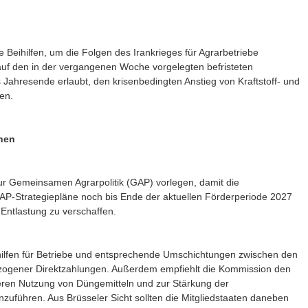
e Beihilfen, um die Folgen des Irankrieges für Agrarbetriebe
 auf den in der vergangenen Woche vorgelegten befristeten
 Jahresende erlaubt, den krisenbedingten Anstieg von Kraftstoff- und
en.
hen
ur Gemeinsamen Agrarpolitik (GAP) vorlegen, damit die
GAP-Strategiepläne noch bis Ende der aktuellen Förderperiode 2027
 Entlastung zu verschaffen.
shilfen für Betriebe und entsprechende Umschichtungen zwischen den
ezogener Direktzahlungen. Außerdem empfiehlt die Kommission den
teren Nutzung von Düngemitteln und zur Stärkung der
inzuführen. Aus Brüsseler Sicht sollten die Mitgliedstaaten daneben