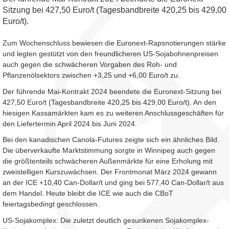
Sitzung bei 427,50 Euro/t (Tagesbandbreite 420,25 bis 429,00
Euro/t).
Zum Wochenschluss bewiesen die Euronext-Rapsnotierungen stärke
und legten gestützt von den freundlicheren US-Sojabohnenpreisen
auch gegen die schwächeren Vorgaben des Roh- und
Pflanzenölsektors zwischen +3,25 und +6,00 Euro/t zu.
Der führende Mai-Kontrakt 2024 beendete die Euronext-Sitzung bei
427,50 Euro/t (Tagesbandbreite 420,25 bis 429,00 Euro/t). An den
hiesigen Kassamärkten kam es zu weiteren Anschlussgeschäften für
den Liefertermin April 2024 bis Juni 2024.
Bei den kanadischen Canola-Futures zeigte sich ein ähnliches Bild.
Die überverkaufte Marktstimmung sorgte in Winnipeg auch gegen
die größtenteils schwächeren Außenmärkte für eine Erholung mit
zweistelligen Kurszuwächsen. Der Frontmonat März 2024 gewann
an der ICE +10,40 Can-Dollar/t und ging bei 577,40 Can-Dollar/t aus
dem Handel. Heute bleibt die ICE wie auch die CBoT
feiertagsbedingt geschlossen.
US-Sojakomplex: Die zuletzt deutlich gesunkenen Sojakomplex-