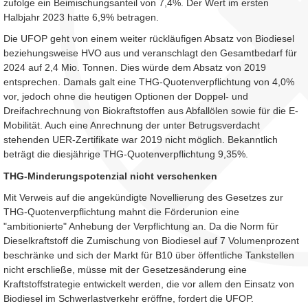
zufolge ein Beimischungsanteil von 7,4%. Der Wert im ersten
Halbjahr 2023 hatte 6,9% betragen.
Die UFOP geht von einem weiter rückläufigen Absatz von Biodiesel
beziehungsweise HVO aus und veranschlagt den Gesamtbedarf für
2024 auf 2,4 Mio. Tonnen. Dies würde dem Absatz von 2019
entsprechen. Damals galt eine THG-Quotenverpflichtung von 4,0%
vor, jedoch ohne die heutigen Optionen der Doppel- und
Dreifachrechnung von Biokraftstoffen aus Abfallölen sowie für die E-
Mobilität. Auch eine Anrechnung der unter Betrugsverdacht
stehenden UER-Zertifikate war 2019 nicht möglich. Bekanntlich
beträgt die diesjährige THG-Quotenverpflichtung 9,35%.
THG-Minderungspotenzial nicht verschenken
Mit Verweis auf die angekündigte Novellierung des Gesetzes zur
THG-Quotenverpflichtung mahnt die Förderunion eine
"ambitionierte" Anhebung der Verpflichtung an. Da die Norm für
Dieselkraftstoff die Zumischung von Biodiesel auf 7 Volumenprozent
beschränke und sich der Markt für B10 über öffentliche Tankstellen
nicht erschließe, müsse mit der Gesetzesänderung eine
Kraftstoffstrategie entwickelt werden, die vor allem den Einsatz von
Biodiesel im Schwerlastverkehr eröffne, fordert die UFOP.